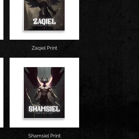
Snel overzicht
Zaqiel Print
Shamsiel Print
Snel overzicht