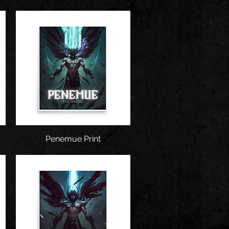
Penemue Print
Snel overzicht