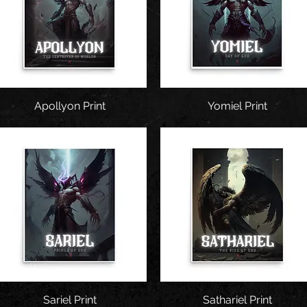
Apollyon Print
Snel overzicht
Snel overzicht
Yomiel Print
Snel overzicht
Sariel Print
Sathariel Print
Snel overzicht