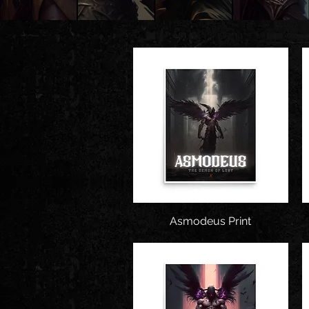
Asmodeus Print
Snel overzicht