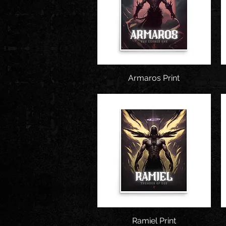
Armaros Print
Snel overzicht
Snel overzicht
Ramiel Print