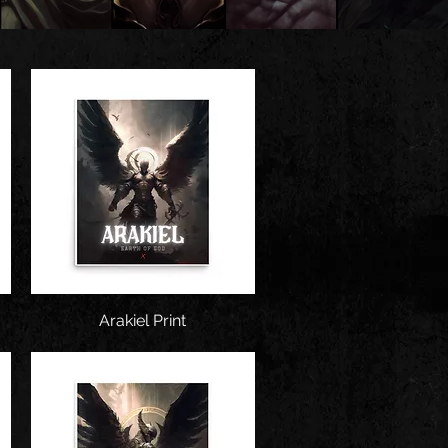
Snel overzicht
Arakiel Print