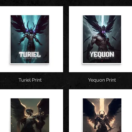
Snel overzicht
Turiel Print
Yequon Print
Snel overzicht