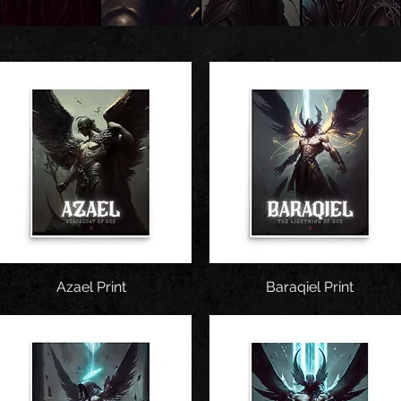
Snel overzicht
Azael Print
Baraqiel Print
Snel overzicht