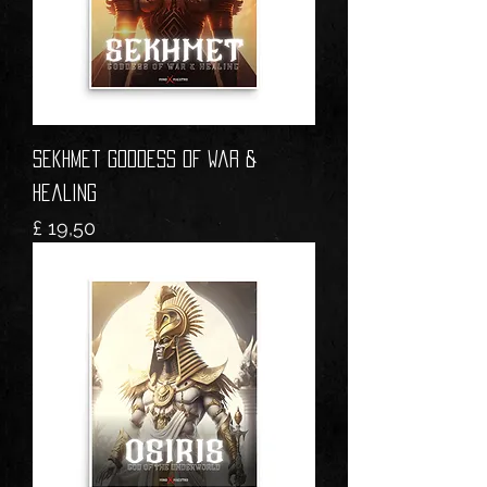
Sekhmet Goddess of War &
Healing
Prijs
£ 19,50