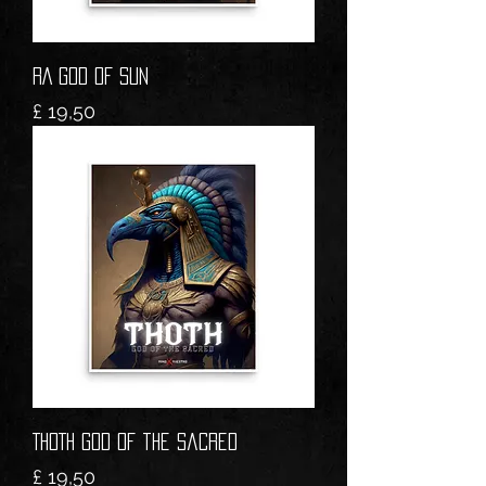
RA God of Sun
Prijs
£ 19,50
THOTH God of the Sacred
Prijs
£ 19,50