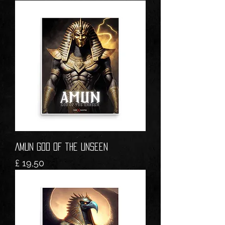
AMUN God of the Unseen
Prijs
£ 19,50