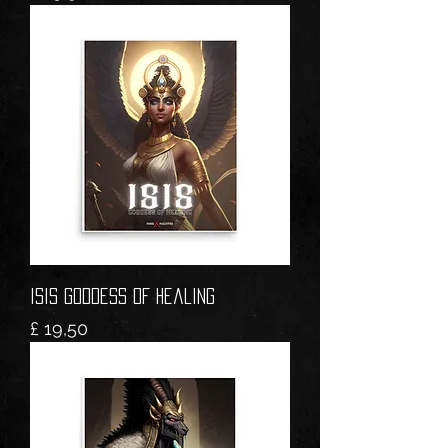
ISIS Goddess of Healing
Prijs
£ 19,50