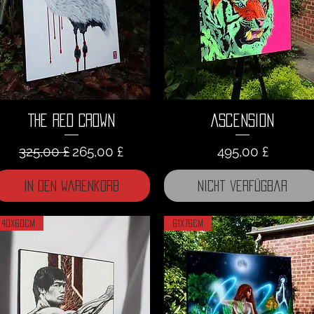
The Red Crown
Ascension
Standardpreis
Sale-Preis
Preis
325,00 £
265,00 £
495,00 £
In den Warenkorb
Nicht verfügbar
40x60cm
61x76cm