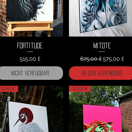
Fortitude
Mitote
Preis
Standardpreis
Sale-Preis
515,00 £
675,00 £
575,00 £
Nicht verfügbar
In den Warenkorb
30x40cm
50x60cm