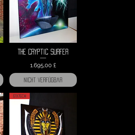
The Cryptic Surfer
Preis
1.695,00 £
Nicht verfügbar
61x76cm