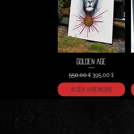
Golden Age
Standardpreis
Sale-Preis
550,00 £
395,00 £
In den Warenkorb