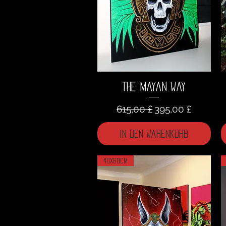
The Mayan Way
Standardpreis
Sale-Preis
615,00 £
395,00 £
In den Warenkorb
40x60cm