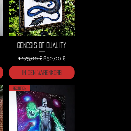
Genesis of Duality
Standardpreis
Sale-Preis
1.175,00 £
850,00 £
In den Warenkorb
76x101cm