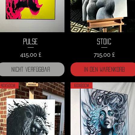
Pulse
Stoic
Preis
Preis
415,00 £
715,00 £
Nicht verfügbar
In den Warenkorb
40x50cm
60x80cm