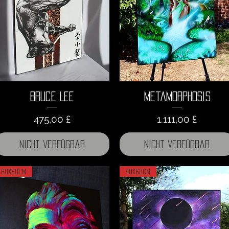
Bruce Lee
Metamorphosis
Preis
Preis
475,00 £
1.111,00 £
Nicht verfügbar
Nicht verfügbar
60x60cm
40x60cm