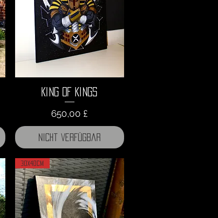
King of Kings
Preis
650,00 £
Nicht verfügbar
30x40cm