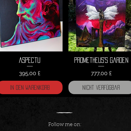
Aspectu
Prometheus's Garden
Preis
Preis
395,00 £
777,00 £
In den Warenkorb
Nicht verfügbar
Follow me on: